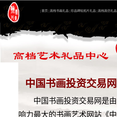
|
首页
|
高档书画礼品
|
珍品碑帖拓片礼品
|
高档高仿礼品
中国书画投资交易网
中国书画投资交易网
是由
响力最大的书画艺术网站《
中